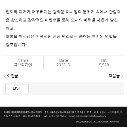
현재와 과거가 어우러지는 광화문 야시장의 분위기 속에서 관람객
은 참신하고 감각적인 이벤트를 통해 도시의 매력을 새롭게 발견
하고
,
초롱불 야시장은 지속적인 관광 명소로서 송현동 부지의 역할을
강조합니다
.
Name
Date
Hit
큐브디자인
2023. 5.
5,528
이전글
다음글
LIST
회사명: 큐브디자인건축사무소/큐브디엔디 주소: 서울특별시 강서구 공항대로 212 B동 1213호 대표: 한영식 사업자등록번호:
137-17-53942
TEL: 1566-9403 FAX : 070-8709-9756 Email: cubedesign100@gmail.com
ⓒ
CUBEDESIGN Co.,Ltd.
All right reserved.