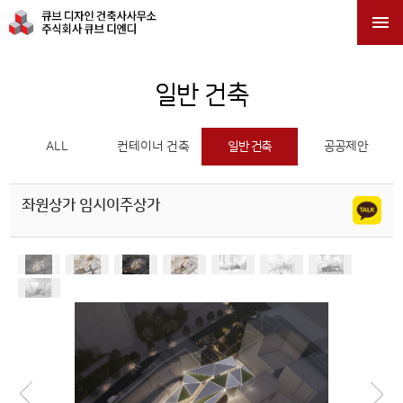

일반 건축
ALL
컨테이너 건축
일반 건축
공공제안
좌원상가 임시이주상가