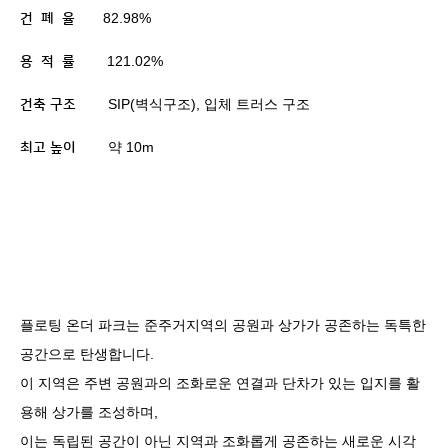
82.98%
건
폐
율
121.02%
용
적
률
SIP(
벽식구조
),
입체 트러스 구조
건축 구조
약
10m
최고 높이
플로팅 온더 파크는 준주거지역의 공원과 상가가 공존하는 독특한
공간으로 탄생합니다
.
이 지역은 주변 공원과의 조화로운 연결과 단차가 있는 입지를 활
용해 상가를 조성하며
,
이는 독립된 공간이 아닌 지역과 조화롭게 공존하는 새로운 시각