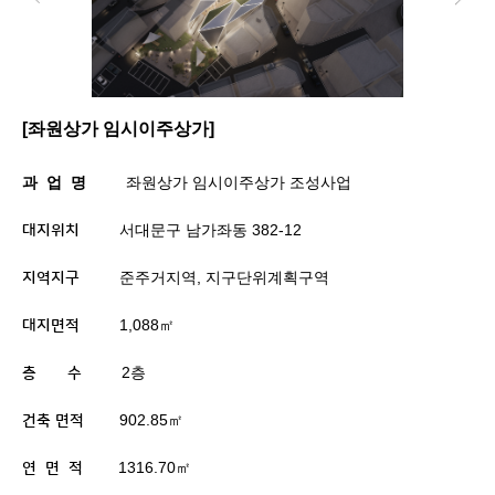
[
좌원상가 임시이주상가]
과
업
명
좌원상가 임시이주상가 조성사업
서대문구 남가좌동
382-12
대지위치
준주거지역
,
지구단위계획구역
지역지구
1,088
㎡
대지면적
2
층
층
수
902.85
㎡
건축 면적
1316.70
㎡
연
면
적