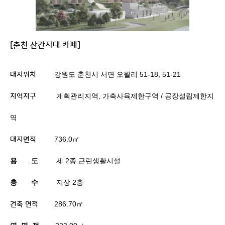
[춘천 산간지대 카페]
강원도 춘천시 서면 오월리
51-18, 51-21
대지위치
계획관리지역
,
가축사육제한구역
/
공장설립제한지
지역지구
역
736.0
㎡
대지면적
용
도
제
2
종 근린생활시설
층
수
지상
2
층
286.70
㎡
건축 면적