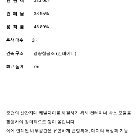
연
면
적
323.00
㎡
건
폐
율
38.95%
용
적
률
43.89%
2
대
주차 대수
경량철골조
(
컨테이너
)
건축 구조
7m
최고 높이
춘천의 산간지대 레벨차이를 해결하기 위해 컨테이너 박스 모듈을
활용하여 창의적으로 쌓아 올립니다
.
이에 연계된 내부공간은 유연하게 변형되어
,
대지의 특성과 기능