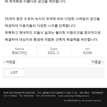
에 최적화된 아름다운 공간을 제안합니다
.
15
개의 동은 도로와 녹지의 위계에 따라 다양한 스케일의 공간을
제공하여 이용자들의 다양한 니즈를 만족합니다
.
독특하고 현대적인 모듈식 설계는 불리한 지형조건을 창의적으로
해결하여 대상지와 환경에 적합한 건축적 해결책을 제안합니다
.
Name
Date
Hit
큐브디자인
2022. 2.
6,039
이전글
다음글
LIST
회사명: 큐브디자인건축사무소/큐브디엔디 주소: 서울특별시 강서구 공항대로 212 B동 1213호 대표: 한영식 사업자등록번호:
137-17-53942
TEL: 1566-9403 FAX : 070-8709-9756 Email: cubedesign100@gmail.com
ⓒ
CUBEDESIGN Co.,Ltd.
All right reserved.