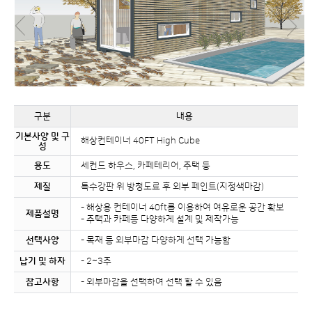
구분
내용
기본사양 및 구
해상컨테이너 40FT High Cube
성
용도
세컨드 하우스, 카페테리어, 주택 등
제질
특수강판 위 방청도료 후 외부 페인트(지정색마감)
- 해상용 컨테이너 40ft를 이용하여 여유로운 공간 확보
제품설명
- 주택과 카페등 다양하게 설계 및 제작가능
선택사양
- 목재 등 외부마감 다양하게 선택 가능함
납기 및 하자
- 2~3주
참고사항
- 외부마감을 선택하여 선택 할 수 있음