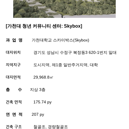
[가천대 청년 커뮤니티 센터: Skybox]
과
업
명
가천대학교 스카이박스
(Skybox)
경기도 성남시 수정구 복정동
3 620-1
번지 일대
대지위치
도시지역
,
제
1
종 일반주거지역
,
대학
지역지구
29,968.8
㎡
대지면적
층
수
지상
3
층
175.74 py
건축 면적
연
면
적
207 py
철골조
,
경량철골조
건축 구조