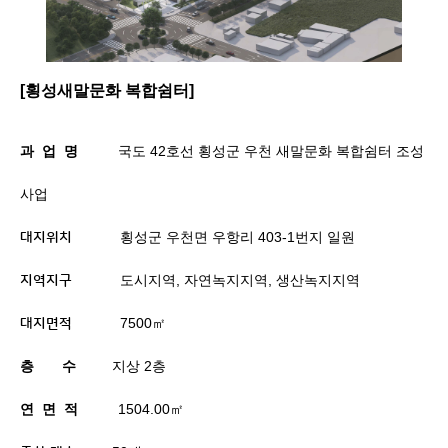
[횡성새말문화 복합쉼터]
과
업
명
국도
42
호선 횡성군 우천 새말문화 복합쉼터 조성
사업
횡성군 우천면 우항리
403-1
번지 일원
대지위치
도시지역
,
자연녹지지역
,
생산녹지지역
지역지구
7500
㎡
대지면적
층
수
지상
2
층
연
면
적
1504.00
㎡