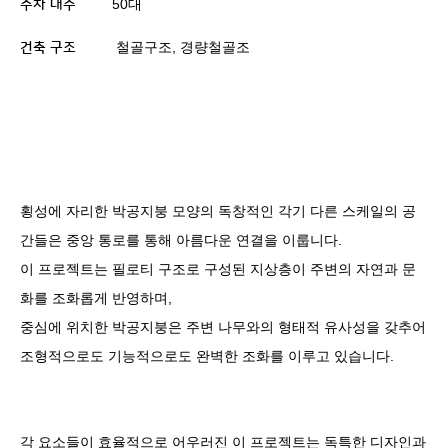
50
대
주차 대수
철골구조
,
경량철골조
건축 구조
횡성에 자리한 박공지붕 모양의 독창적인 각기 다른 스케일의 공
간들은 중앙 통로를 통해 아름다운 연결을 이룹니다
.
이 프로젝트는 필로티 구조로 구성된 지상층이 주변의 자연과 문
화를 조화롭게 반영하며
,
중심에 위치한 박공지붕은 주변 나무와의 형태적 유사성을 갖추어
조형적으로도 기능적으로도 완벽한 조화를 이루고 있습니다
.
각 요소들이 효율적으로 어우러진 이 프로젝트는 독특한 디자인과