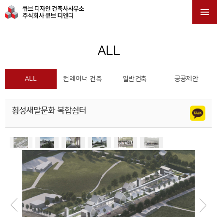

ALL
ALL
컨테이너 건축
일반 건축
공공제안
횡성새말문화 복합쉼터