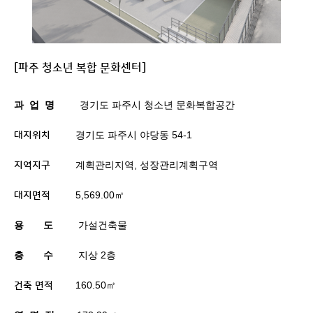
[파주 청소년 복합 문화센터]
과
업
명
경기도 파주시 청소년 문화복합공간
경기도 파주시 야당동
54-1
대지위치
계획관리지역
,
성장관리계획구역
지역지구
5,569.00
㎡
대지면적
용
도
가설건축물
층
수
지상
2
층
160.50
㎡
건축 면적