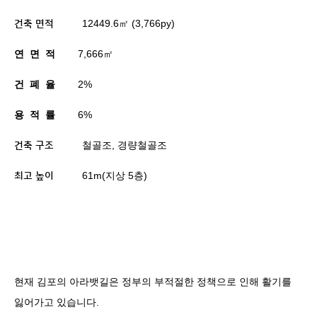
12449.6
㎡
(3,766py)
건축 면적
연
면
적
7,666
㎡
건
폐
율
2%
용
적
률
6%
철골조
,
경량철골조
건축 구조
61m(
지상
5
층
)
최고 높이
현재 김포의 아라뱃길은 정부의 부적절한 정책으로 인해 활기를
잃어가고 있습니다
.