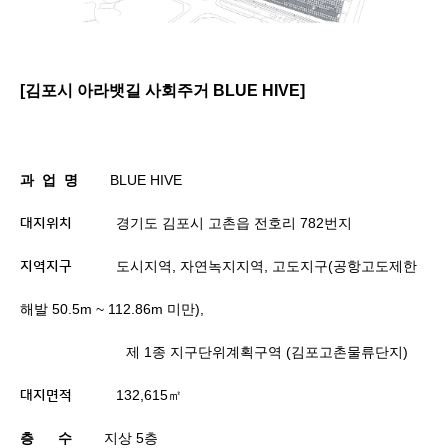
[
김포시 아라뱃길 사회주거 BLUE HIVE]
과
업
명
BLUE HIVE
경기도 김포시 고촌읍 전호리
782
번지
대지위치
도시지역
,
자연녹지지역
,
고도지구
(
공항고도제한
지역지구
해발
50.5m ~ 112.86m
미만
),
제
1
종 지구단위계획구역
(
김포고촌물류단지
)
132,615
㎡
대지면적
층
수
지상
5
층