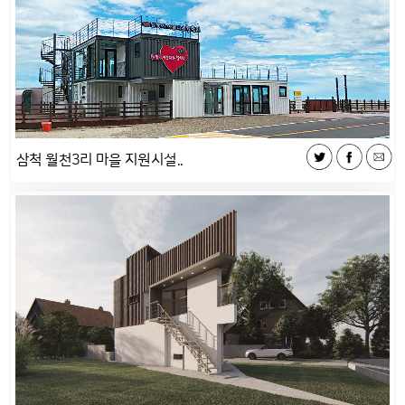
삼척 월천3리 마을 지원시설..