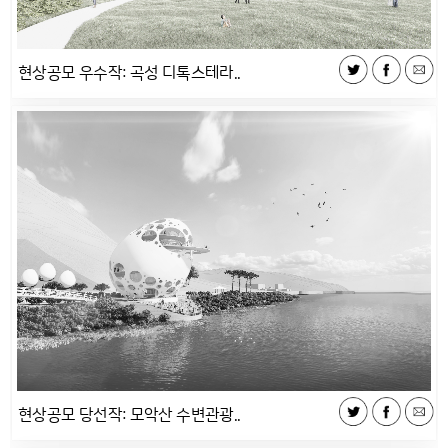
현상공모 우수작: 곡성 디톡스테라..
현상공모 당선작: 모악산 수변관광..