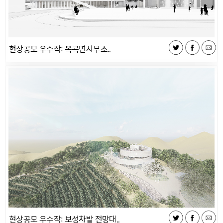
현상공모 우수작: 옥곡면사무소..
현상공모 우수작: 보성차밭 전망대..