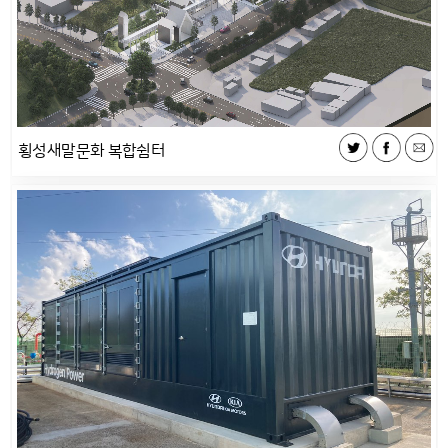
횡성새말문화 복합쉼터