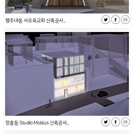
행주내동 사오육교회 신축공사..
장충동 Studio Mobius 신축공사..