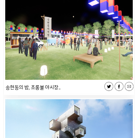
송현동의 밤, 초롱불 야시장..